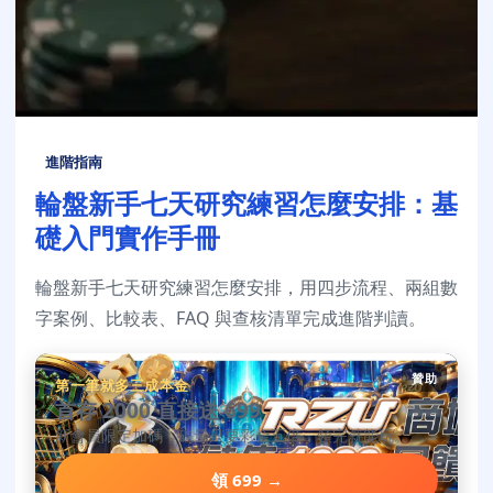
進階指南
輪盤新手七天研究練習怎麼安排：基
礎入門實作手冊
輪盤新手七天研究練習怎麼安排，用四步流程、兩組數
字案例、比較表、FAQ 與查核清單完成進階判讀。
贊助
第一筆就多三成本金
首存 2000 直接送 699
新會員限定加碼，碼量只要彩金五倍，領完就能玩。
領 699 →