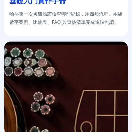
基礎入門實作手冊
輪盤第一次複盤應該檢查哪些紀錄，用四步流程、兩組
數字案例、比較表、FAQ 與查核清單完成進階判讀。