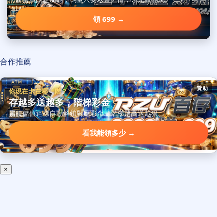
領 699 →
合作推薦
贊助
你現在卡在哪一階？
存越多送越多，階梯彩金
累積儲值達標自動解鎖對應彩金，階梯越高送越狠。
看我能領多少 →
×