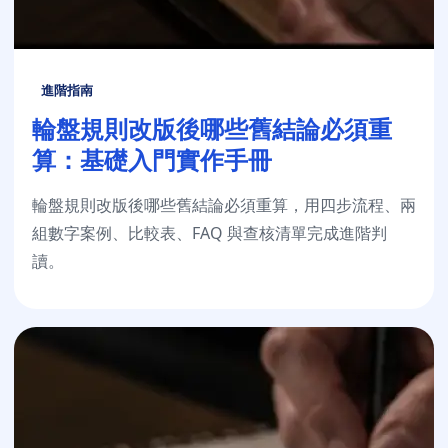
進階指南
輪盤規則改版後哪些舊結論必須重
算：基礎入門實作手冊
輪盤規則改版後哪些舊結論必須重算，用四步流程、兩
組數字案例、比較表、FAQ 與查核清單完成進階判
讀。