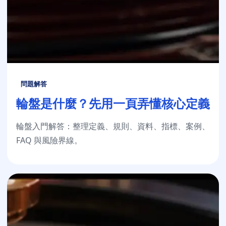
問題解答
輪盤是什麼？先用一頁弄懂核心定義
輪盤入門解答：整理定義、規則、資料、指標、案例、
FAQ 與風險界線。