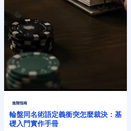
進階指南
輪盤同名術語定義衝突怎麼裁決：基
礎入門實作手冊