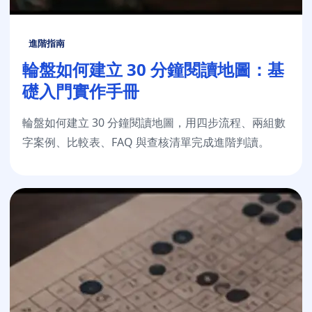
進階指南
輪盤如何建立 30 分鐘閱讀地圖：基
礎入門實作手冊
輪盤如何建立 30 分鐘閱讀地圖，用四步流程、兩組數
字案例、比較表、FAQ 與查核清單完成進階判讀。