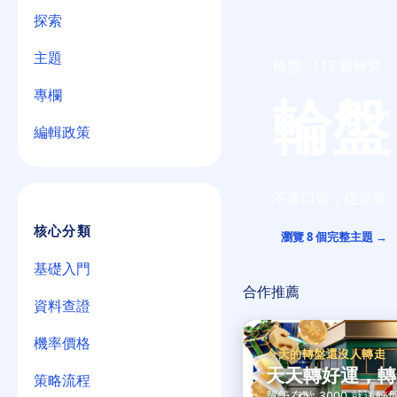
探索
主題
輪盤 · 112 篇研究
輪盤
專欄
編輯政策
不靠口號，從定義
核心分類
瀏覽 8 個完整主題 →
基礎入門
合作推薦
資料查證
機率價格
今天的轉盤還沒人轉走
天天轉好運，轉
策略流程
單筆存款 3000 就送轉