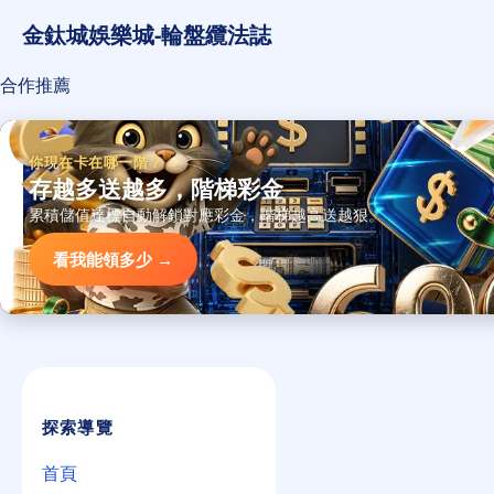
金鈦城娛樂城-輪盤纜法誌
合作推薦
你現在卡在哪一階？
存越多送越多，階梯彩金
累積儲值達標自動解鎖對應彩金，階梯越高送越狠。
看我能領多少 →
探索導覽
首頁