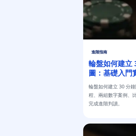
進階指南
輪盤如何建立 
圖：基礎入門
輪盤如何建立 30 
程、兩組數字案例、比
完成進階判讀。