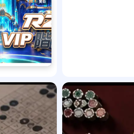
贊助
你的
送
優
問