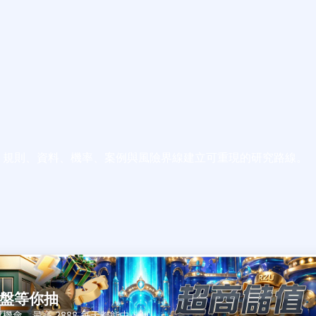
、規則、資料、機率、案例與風險界線建立可重現的研究路線。
盤等你抽
盤機會，最高 2888 每天都能中。