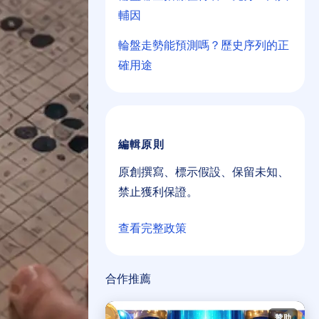
輔因
輪盤走勢能預測嗎？歷史序列的正
確用途
編輯原則
原創撰寫、標示假設、保留未知、
禁止獲利保證。
查看完整政策
合作推薦
贊助