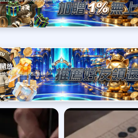
開放
頁搶紅包，手速決定金額。