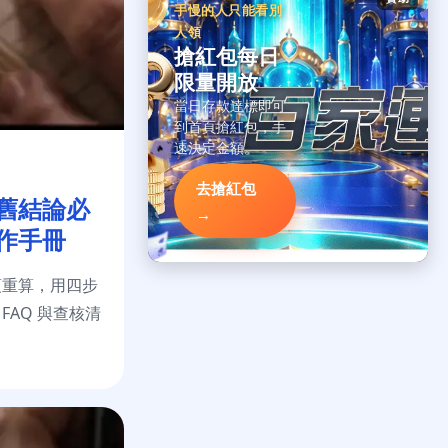
手慢的人只能看別
人領
搶紅包每日
限量開放
當日存款達標即可
到首頁搶紅包，手
速決定金額。
去搶紅包
舊結論必
→
作手冊
須重算，用四步
AQ 與查核清