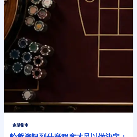
進階指南
輪盤資訊到什麼程度才足以做決定：