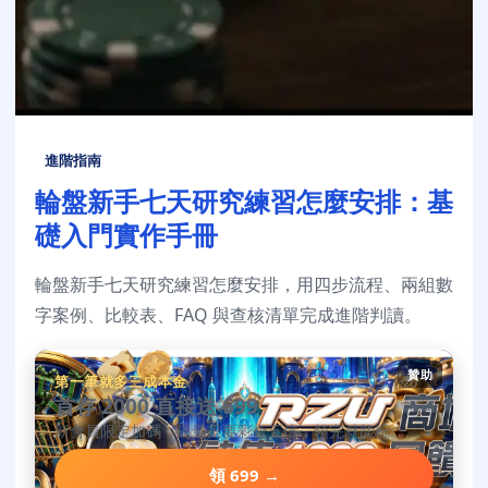
進階指南
輪盤新手七天研究練習怎麼安排：基
礎入門實作手冊
輪盤新手七天研究練習怎麼安排，用四步流程、兩組數
字案例、比較表、FAQ 與查核清單完成進階判讀。
贊助
第一筆就多三成本金
首存 2000 直接送 699
新會員限定加碼，碼量只要彩金五倍，領完就能玩。
領 699 →