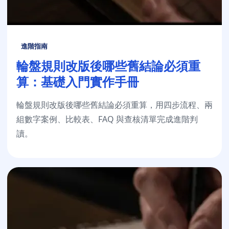
進階指南
輪盤規則改版後哪些舊結論必須重
算：基礎入門實作手冊
輪盤規則改版後哪些舊結論必須重算，用四步流程、兩
組數字案例、比較表、FAQ 與查核清單完成進階判
讀。