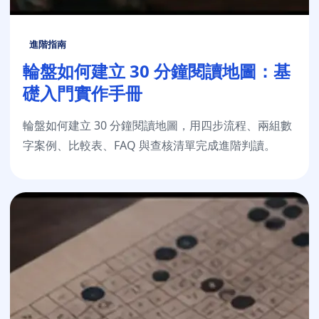
進階指南
輪盤如何建立 30 分鐘閱讀地圖：基
礎入門實作手冊
輪盤如何建立 30 分鐘閱讀地圖，用四步流程、兩組數
字案例、比較表、FAQ 與查核清單完成進階判讀。