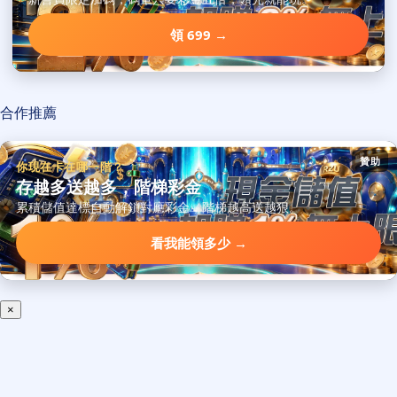
領 699 →
合作推薦
贊助
你現在卡在哪一階？
存越多送越多，階梯彩金
累積儲值達標自動解鎖對應彩金，階梯越高送越狠。
看我能領多少 →
×