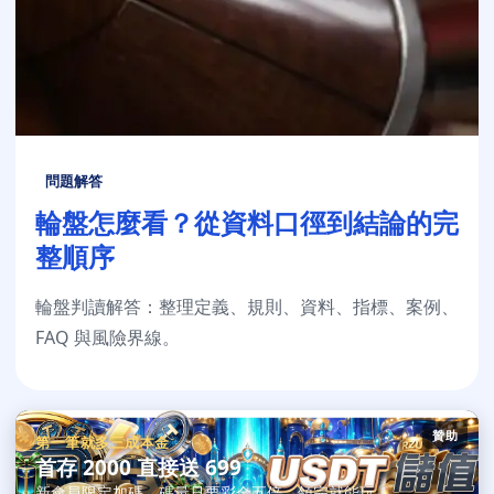
問題解答
輪盤怎麼看？從資料口徑到結論的完
整順序
輪盤判讀解答：整理定義、規則、資料、指標、案例、
FAQ 與風險界線。
贊助
第一筆就多三成本金
首存 2000 直接送 699
新會員限定加碼，碼量只要彩金五倍，領完就能玩。