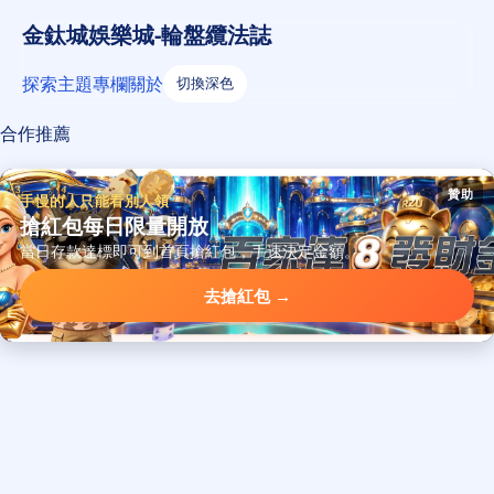
金鈦城娛樂城-輪盤纜法誌
探索
主題
專欄
關於
切換深色
合作推薦
贊助
手慢的人只能看別人領
搶紅包每日限量開放
當日存款達標即可到首頁搶紅包，手速決定金額。
去搶紅包 →