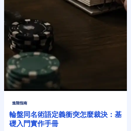
進階指南
輪盤同名術語定義衝突怎麼裁決：基
礎入門實作手冊