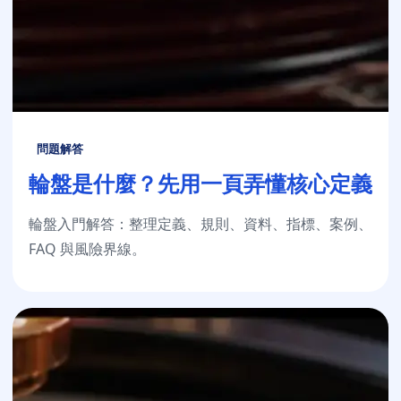
問題解答
輪盤是什麼？先用一頁弄懂核心定義
輪盤入門解答：整理定義、規則、資料、指標、案例、
FAQ 與風險界線。