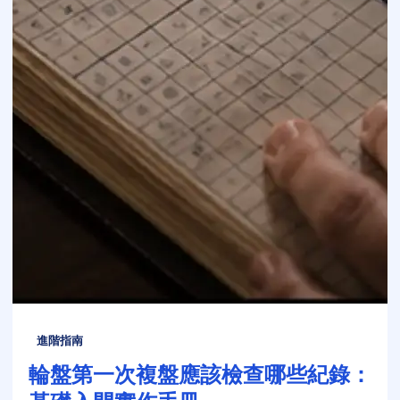
進階指南
輪盤第一次複盤應該檢查哪些紀錄：