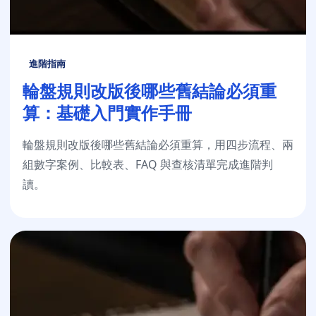
進階指南
輪盤規則改版後哪些舊結論必須重
算：基礎入門實作手冊
輪盤規則改版後哪些舊結論必須重算，用四步流程、兩
組數字案例、比較表、FAQ 與查核清單完成進階判
讀。