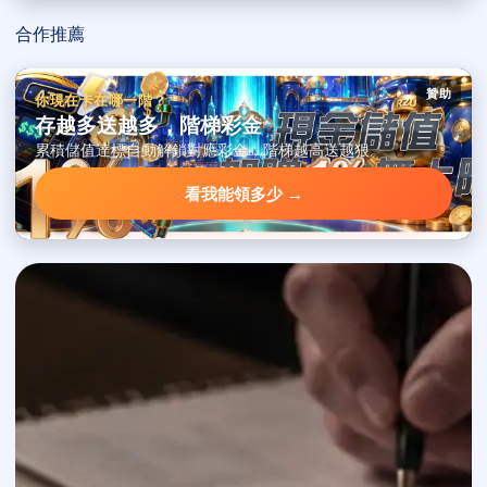
合作推薦
贊助
你現在卡在哪一階？
存越多送越多，階梯彩金
累積儲值達標自動解鎖對應彩金，階梯越高送越狠。
看我能領多少 →