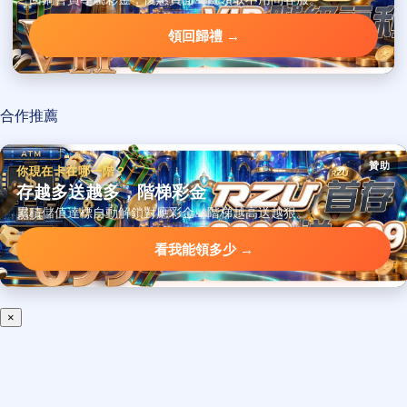
領回歸禮 →
合作推薦
贊助
你現在卡在哪一階？
存越多送越多，階梯彩金
累積儲值達標自動解鎖對應彩金，階梯越高送越狠。
看我能領多少 →
×