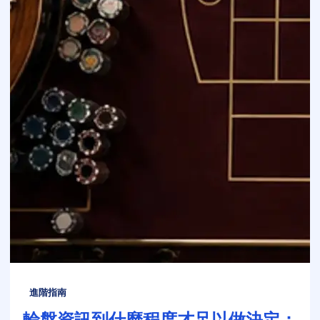
進階指南
輪盤資訊到什麼程度才足以做決定：