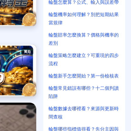
輪盤怎麼算？公式、輸入與誤差帶
輪盤機率如何理解？別把短期結果
當規律
輪盤賠率怎麼換算？價格與機率的
差別
贊助
輪盤策略怎麼建立？可重現的四步
流程
輪盤新手怎麼開始？第一份檢核表
輪盤常見錯誤有哪些？十二個判讀
陷阱
輪盤數據去哪裡看？來源與更新時
間查核
輪盤哪些指標值得看？先分主因與