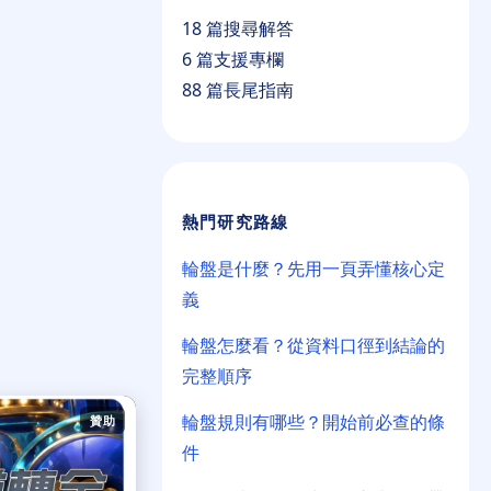
18 篇搜尋解答
6 篇支援專欄
88 篇長尾指南
熱門研究路線
輪盤是什麼？先用一頁弄懂核心定
義
輪盤怎麼看？從資料口徑到結論的
完整順序
輪盤規則有哪些？開始前必查的條
贊助
件