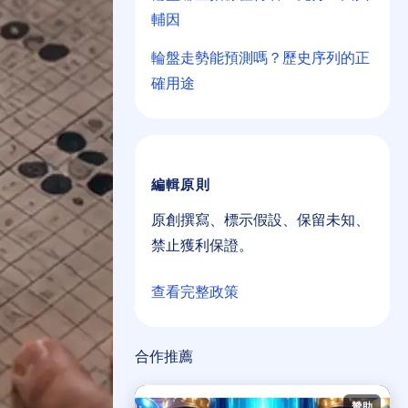
輔因
輪盤走勢能預測嗎？歷史序列的正
確用途
編輯原則
原創撰寫、標示假設、保留未知、
禁止獲利保證。
查看完整政策
合作推薦
贊助