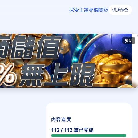
探索
主題
專欄
關於
切換深色
贊助
內容進度
112 / 112 篇已完成