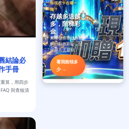
你現在卡在哪一
階？
存越多送越
多，階梯彩
金
累積儲值達標自動
解鎖對應彩金，階
梯越高送越狠。
舊結論必
看我能領多
作手冊
少 →
須重算，用四步
AQ 與查核清