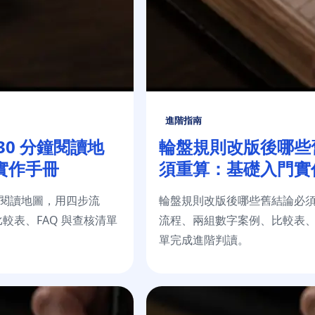
進階指南
30 分鐘閱讀地
輪盤規則改版後哪些
實作手冊
須重算：基礎入門實
分鐘閱讀地圖，用四步流
輪盤規則改版後哪些舊結論必
較表、FAQ 與查核清單
流程、兩組數字案例、比較表、F
單完成進階判讀。