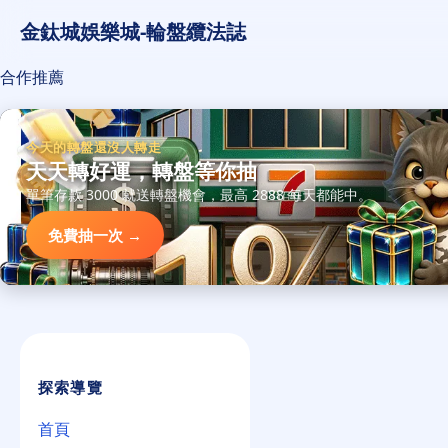
金鈦城娛樂城-輪盤纜法誌
合作推薦
今天的轉盤還沒人轉走
天天轉好運，轉盤等你抽
單筆存款 3000 就送轉盤機會，最高 2888 每天都能中。
免費抽一次 →
探索導覽
首頁