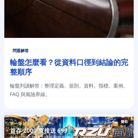
問題解答
輪盤怎麼看？從資料口徑到結論的完
整順序
輪盤判讀解答：整理定義、規則、資料、指標、案例、
FAQ 與風險界線。
贊助
第一筆就多三成本金
首存 2000 直接送 699
新會員限定加碼，碼量只要彩金五倍，領完就能玩。