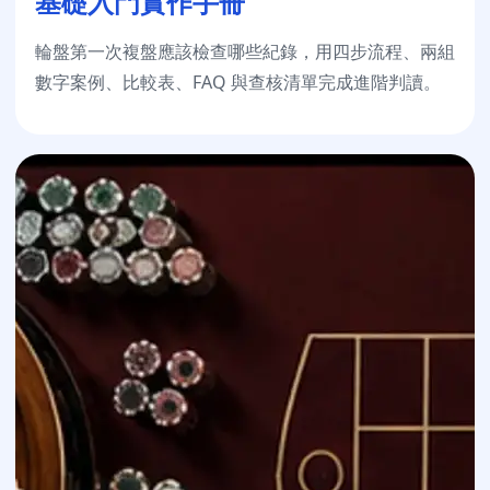
基礎入門實作手冊
輪盤第一次複盤應該檢查哪些紀錄，用四步流程、兩組
數字案例、比較表、FAQ 與查核清單完成進階判讀。