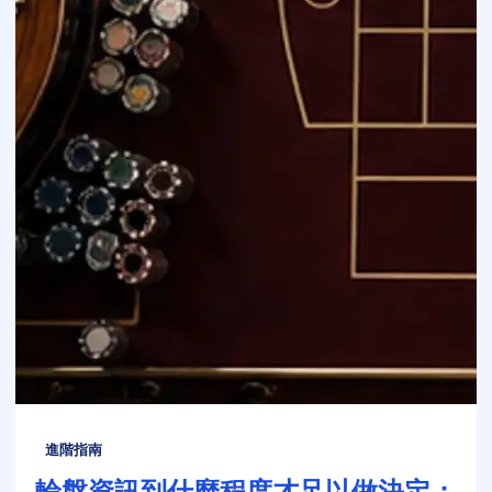
進階指南
輪盤資訊到什麼程度才足以做決定：