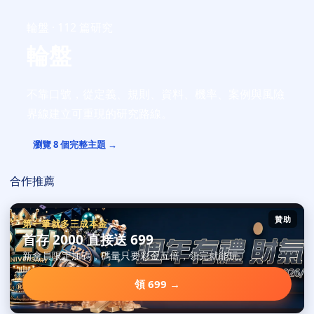
輪盤 · 112 篇研究
輪盤
不靠口號，從定義、規則、資料、機率、案例與風險
界線建立可重現的研究路線。
瀏覽 8 個完整主題 →
合作推薦
贊助
第一筆就多三成本金
首存 2000 直接送 699
新會員限定加碼，碼量只要彩金五倍，領完就能玩。
領 699 →