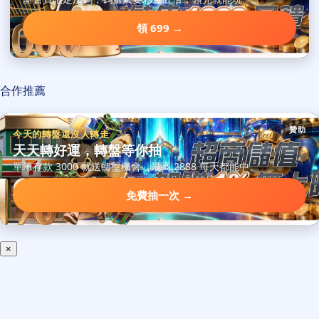
領 699 →
合作推薦
贊助
今天的轉盤還沒人轉走
天天轉好運，轉盤等你抽
單筆存款 3000 就送轉盤機會，最高 2888 每天都能中。
免費抽一次 →
×