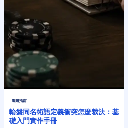
進階指南
輪盤同名術語定義衝突怎麼裁決：基
礎入門實作手冊