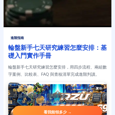
進階指南
輪盤新手七天研究練習怎麼安排：基
礎入門實作手冊
輪盤新手七天研究練習怎麼安排，用四步流程、兩組數
字案例、比較表、FAQ 與查核清單完成進階判讀。
贊助
你現在卡在哪一階？
存越多送越多，階梯彩金
累積儲值達標自動解鎖對應彩金，階梯越高送越狠。
看我能領多少 →