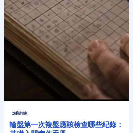
進階指南
輪盤第一次複盤應該檢查哪些紀錄：