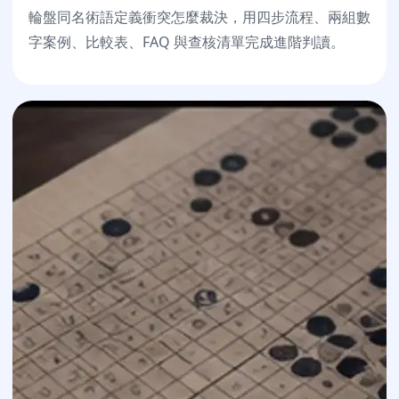
輪盤同名術語定義衝突怎麼裁決，用四步流程、兩組數
字案例、比較表、FAQ 與查核清單完成進階判讀。