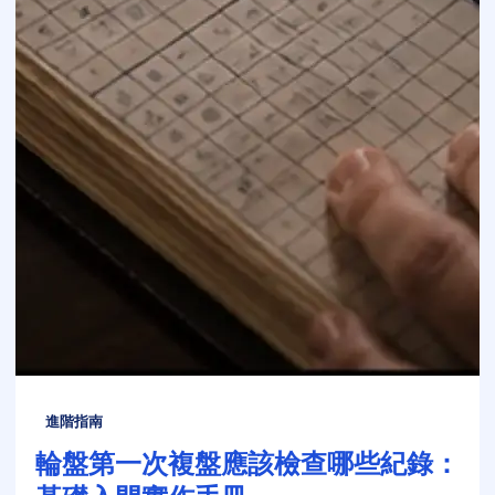
進階指南
輪盤第一次複盤應該檢查哪些紀錄：