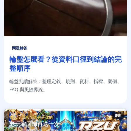
問題解答
輪盤怎麼看？從資料口徑到結論的完
整順序
輪盤判讀解答：整理定義、規則、資料、指標、案例、
FAQ 與風險界線。
贊助
很久沒回來？這包是你的
老玩家回歸再送一次
回鍋會員專屬彩金，優惠頁面一鍵領取不用問客服。