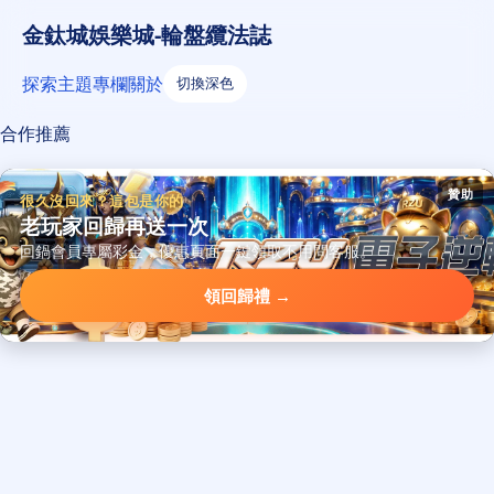
金鈦城娛樂城-輪盤纜法誌
探索
主題
專欄
關於
切換深色
合作推薦
贊助
很久沒回來？這包是你的
老玩家回歸再送一次
回鍋會員專屬彩金，優惠頁面一鍵領取不用問客服。
領回歸禮 →