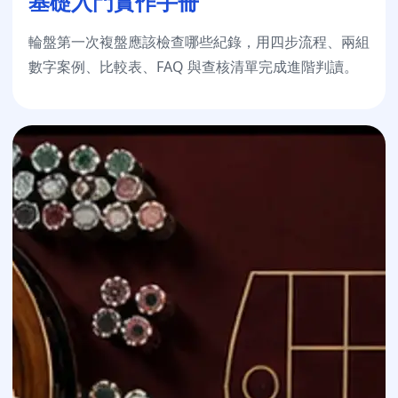
基礎入門實作手冊
輪盤第一次複盤應該檢查哪些紀錄，用四步流程、兩組
數字案例、比較表、FAQ 與查核清單完成進階判讀。