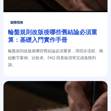
進階指南
輪盤規則改版後哪些舊結論必須重
算：基礎入門實作手冊
輪盤規則改版後哪些舊結論必須重算，用四步流程、兩
組數字案例、比較表、FAQ 與查核清單完成進階判
讀。