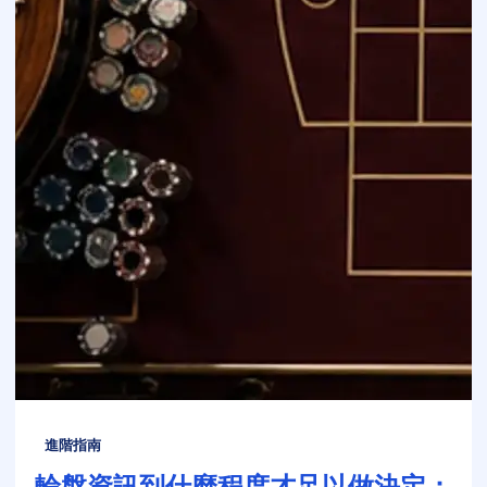
進階指南
輪盤資訊到什麼程度才足以做決定：