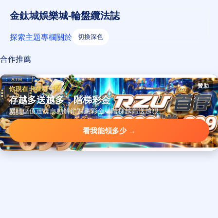
金鈦城娛樂城-輪盤纜法誌
探索
主題
專欄
關於
切換深色
合作推薦
贊助
你現在卡在哪一階？
存越多送越多，階梯彩金
累積儲值達標自動解鎖對應彩金，階梯越高送越狠。
看我能領多少 →