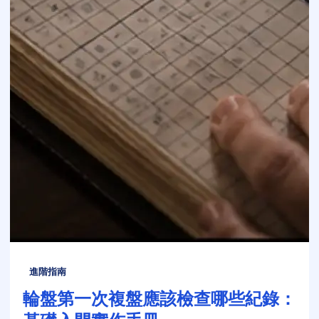
進階指南
輪盤第一次複盤應該檢查哪些紀錄：