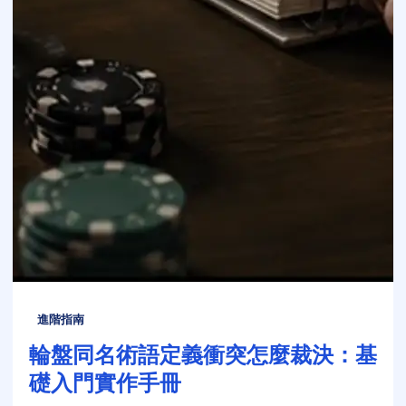
進階指南
輪盤同名術語定義衝突怎麼裁決：基
礎入門實作手冊