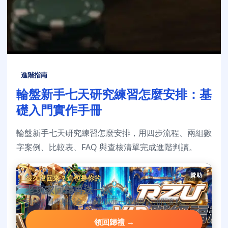
進階指南
輪盤新手七天研究練習怎麼安排：基
礎入門實作手冊
輪盤新手七天研究練習怎麼安排，用四步流程、兩組數
字案例、比較表、FAQ 與查核清單完成進階判讀。
贊助
很久沒回來？這包是你的
老玩家回歸再送一次
回鍋會員專屬彩金，優惠頁面一鍵領取不用問客服。
領回歸禮 →