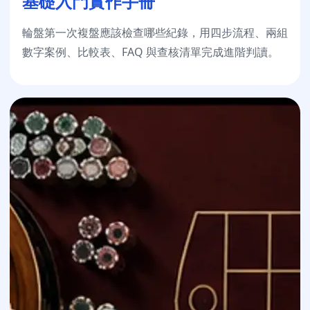
基礎入門實作手冊
輪盤第一次複盤應該檢查哪些紀錄，用四步流程、兩組
數字案例、比較表、FAQ 與查核清單完成進階判讀。