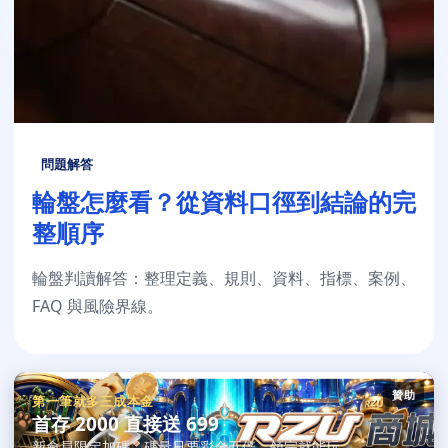
問題解答
輪盤怎麼看？從資料口徑到結論的完
整順序
輪盤判讀解答：整理定義、規則、資料、指標、案例、
FAQ 與風險界線。
贊助
第一筆就多三成本金
首存 2000 直接送 699
新會員限定加碼，碼量只要彩金五倍，領完就能玩。