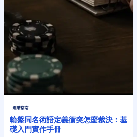
進階指南
輪盤同名術語定義衝突怎麼裁決：基
礎入門實作手冊