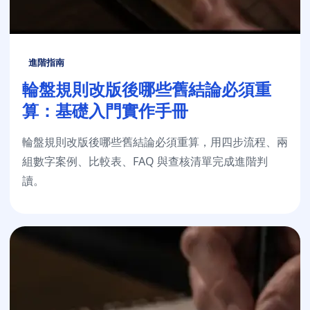
進階指南
輪盤規則改版後哪些舊結論必須重
算：基礎入門實作手冊
輪盤規則改版後哪些舊結論必須重算，用四步流程、兩
組數字案例、比較表、FAQ 與查核清單完成進階判
讀。