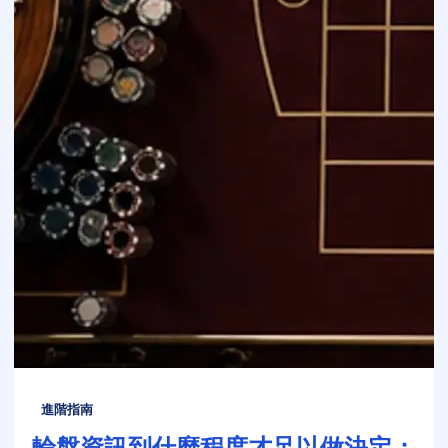
進階指南
輪盤資訊到什麼程度才足以做決定：