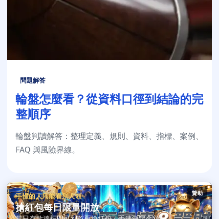
問題解答
輪盤怎麼看？從資料口徑到結論的完
整順序
輪盤判讀解答：整理定義、規則、資料、指標、案例、
FAQ 與風險界線。
贊助
手慢的人只能看別人領
搶紅包每日限量開放
當日存款達標即可到首頁搶紅包，手速決定金額。