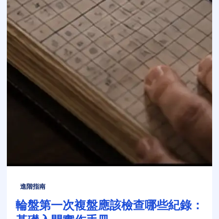
進階指南
輪盤第一次複盤應該檢查哪些紀錄：