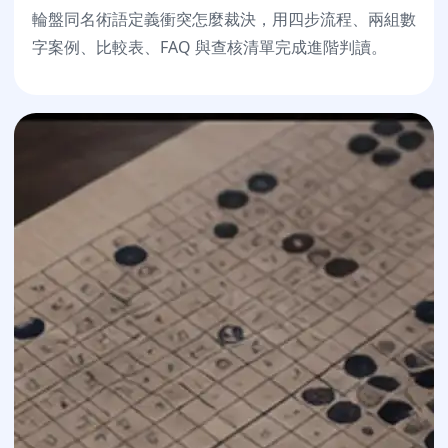
輪盤同名術語定義衝突怎麼裁決，用四步流程、兩組數
字案例、比較表、FAQ 與查核清單完成進階判讀。