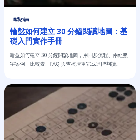
進階指南
輪盤如何建立 30 分鐘閱讀地圖：基
礎入門實作手冊
輪盤如何建立 30 分鐘閱讀地圖，用四步流程、兩組數
字案例、比較表、FAQ 與查核清單完成進階判讀。