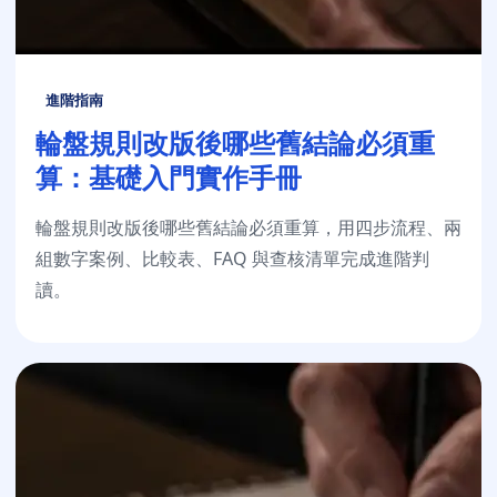
進階指南
輪盤規則改版後哪些舊結論必須重
算：基礎入門實作手冊
輪盤規則改版後哪些舊結論必須重算，用四步流程、兩
組數字案例、比較表、FAQ 與查核清單完成進階判
讀。