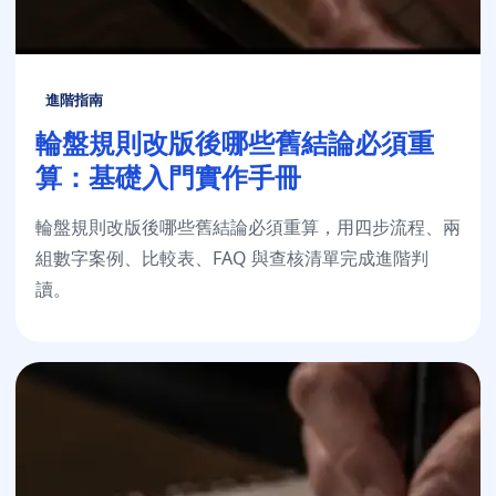
進階指南
輪盤規則改版後哪些舊結論必須重
算：基礎入門實作手冊
輪盤規則改版後哪些舊結論必須重算，用四步流程、兩
組數字案例、比較表、FAQ 與查核清單完成進階判
讀。