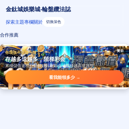
金鈦城娛樂城-輪盤纜法誌
探索
主題
專欄
關於
切換深色
合作推薦
贊助
你現在卡在哪一階？
存越多送越多，階梯彩金
累積儲值達標自動解鎖對應彩金，階梯越高送越狠。
看我能領多少 →