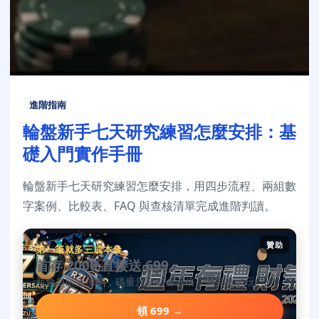
進階指南
輪盤新手七天研究練習怎麼安排：基
礎入門實作手冊
輪盤新手七天研究練習怎麼安排，用四步流程、兩組數
字案例、比較表、FAQ 與查核清單完成進階判讀。
贊助
第一筆就多三成本金
首存 2000 直接送 699
新會員限定加碼，碼量只要彩金五倍，領完就能玩。
領 699 →