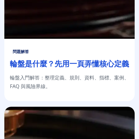
問題解答
輪盤是什麼？先用一頁弄懂核心定義
輪盤入門解答：整理定義、規則、資料、指標、案例、
FAQ 與風險界線。