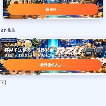
領 699 →
合作推薦
贊助
你現在卡在哪一階？
存越多送越多，階梯彩金
累積儲值達標自動解鎖對應彩金，階梯越高送越狠。
看我能領多少 →
×