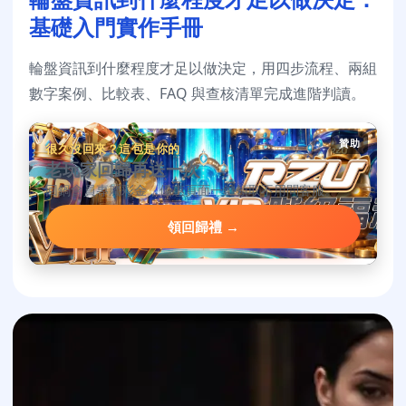
基礎入門實作手冊
輪盤資訊到什麼程度才足以做決定，用四步流程、兩組
數字案例、比較表、FAQ 與查核清單完成進階判讀。
贊助
很久沒回來？這包是你的
老玩家回歸再送一次
回鍋會員專屬彩金，優惠頁面一鍵領取不用問客服。
領回歸禮 →