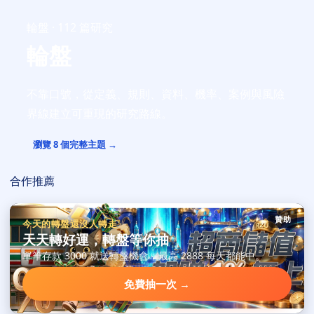
輪盤 · 112 篇研究
輪盤
不靠口號，從定義、規則、資料、機率、案例與風險
界線建立可重現的研究路線。
瀏覽 8 個完整主題 →
合作推薦
贊助
今天的轉盤還沒人轉走
天天轉好運，轉盤等你抽
單筆存款 3000 就送轉盤機會，最高 2888 每天都能中。
免費抽一次 →