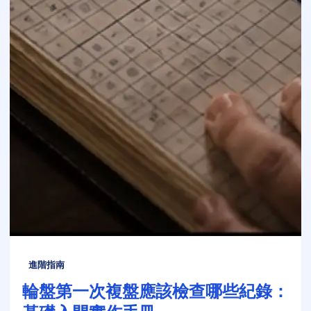
進階指南
輪盤第一次複盤應該檢查哪些紀錄：