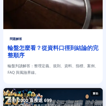
問題解答
輪盤怎麼看？從資料口徑到結論的完
整順序
輪盤判讀解答：整理定義、規則、資料、指標、案例、
FAQ 與風險界線。
贊助
第一筆就多三成本金
首存 2000 直接送 699
新會員限定加碼，碼量只要彩金五倍，領完就能玩。