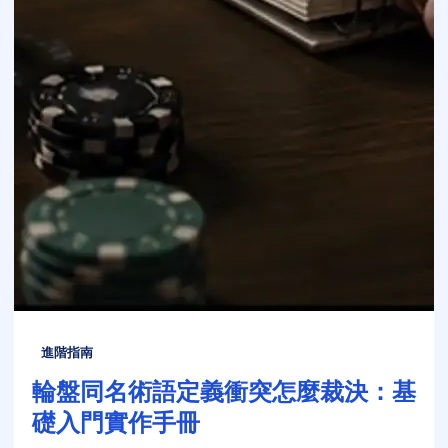
進階指南
輪盤同名術語定義衝突怎麼裁決：基
礎入門實作手冊