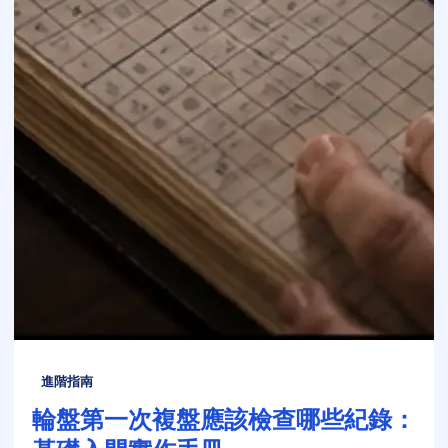
進階指南
輪盤第一次複盤應該檢查哪些紀錄：