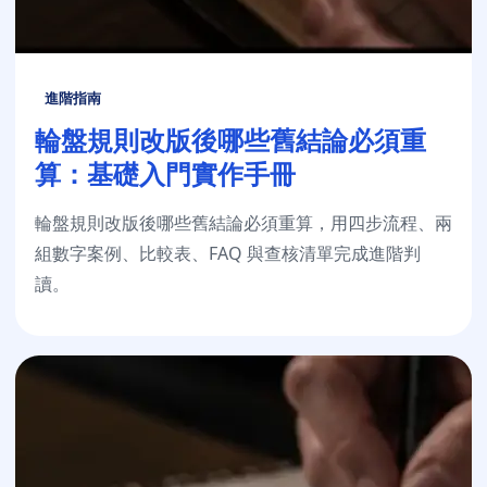
進階指南
輪盤規則改版後哪些舊結論必須重
算：基礎入門實作手冊
輪盤規則改版後哪些舊結論必須重算，用四步流程、兩
組數字案例、比較表、FAQ 與查核清單完成進階判
讀。