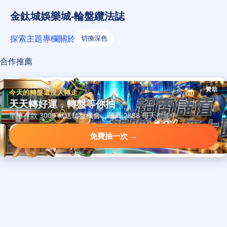
金鈦城娛樂城-輪盤纜法誌
探索
主題
專欄
關於
切換深色
合作推薦
贊助
今天的轉盤還沒人轉走
天天轉好運，轉盤等你抽
單筆存款 3000 就送轉盤機會，最高 2888 每天都能中。
免費抽一次 →