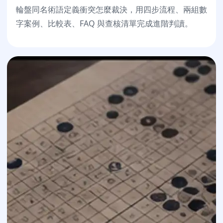
輪盤同名術語定義衝突怎麼裁決，用四步流程、兩組數
字案例、比較表、FAQ 與查核清單完成進階判讀。