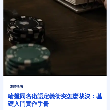
進階指南
輪盤同名術語定義衝突怎麼裁決：基
礎入門實作手冊